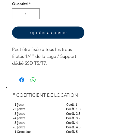
Quantité
*
Ajouter au panier
Peut être fixée à tous les trous
filetés 1/4'' de la cage / Support
dédié SSD T5/T7.
*
COEFFICIENT DE LOCATION
- 1 Jour Coeff.1
- 2 Jours Coeff. 1.8
- 3 Jours Coeff. 2.5
- 4 Jours Coeff. 3.2
- 5 Jours Coeff. 4
- 6 Jours Coeff. 4.5
- 1 Semaine Coeff. 5