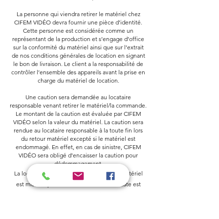
La personne qui viendra retirer le matériel chez
CIFEM VIDÉO devra fournir une pièce d’identité.
Cette personne est considérée comme un
représentant de la production et s’engage d’office
sur la conformité du matériel ainsi que sur l’extrait
de nos conditions générales de location en signant
le bon de livraison. Le client a la responsabilité de
contrôler l’ensemble des appareils avant la prise en
charge du matériel de location.
Une caution sera demandée au locataire
responsable venant retirer le matériel/la commande.
Le montant de la caution est évaluée par CIFEM
VIDÉO selon la valeur du matériel. La caution sera
rendue au locataire responsable à la toute fin lors
du retour matériel excepté si le matériel est
endommagé. En effet, en cas de sinistre, CIFEM
VIDÉO sera obligé d’encaisser la caution pour
dédommagement.
La location prend effet au moment où le matériel
est mis à disposition du locataire. Cette date est
fixée sur le contrat. Lors de la remise du matériel, la
charge des risques est transférée au locataire qui en
assume la garde matérielle et juridique sous son