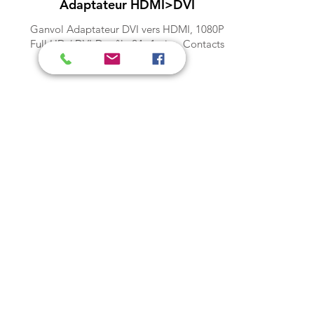
Adaptateur HDMI>DVI
Ganvol Adaptateur DVI vers HDMI, 1080P
Full HD / DVI-D mâle 24+1 pins, Contacts
Or 24k
1,00€ HT / Jour*
Adapt. USB>RJ45