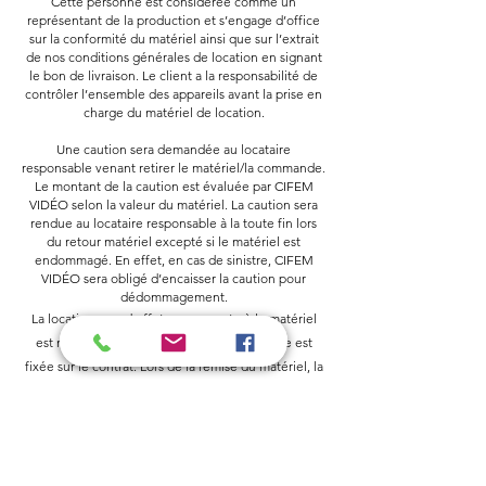
Cette personne est considérée comme un
représentant de la production et s’engage d’office
sur la conformité du matériel ainsi que sur l’extrait
de nos conditions générales de location en signant
le bon de livraison. Le client a la responsabilité de
contrôler l’ensemble des appareils avant la prise en
charge du matériel de location.
Une caution sera demandée au locataire
responsable venant retirer le matériel/la commande.
Le montant de la caution est évaluée par CIFEM
VIDÉO selon la valeur du matériel. La caution sera
rendue au locataire responsable à la toute fin lors
du retour matériel excepté si le matériel est
endommagé. En effet, en cas de sinistre, CIFEM
VIDÉO sera obligé d’encaisser la caution pour
dédommagement.
La location prend effet au moment où le matériel
est mis à disposition du locataire. Cette date est
fixée sur le contrat. Lors de la remise du matériel, la
charge des risques est transférée au locataire qui en
assume la garde matérielle et juridique sous son
entière responsabilité. La location et la garde
juridique prennent fin le jour où la totalité du
matériel est restituée par le locataire à la société.