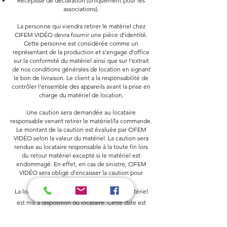
Récépissé de déclaration (uniquement pour les
associations).
La personne qui viendra retirer le matériel chez
CIFEM VIDÉO devra fournir une pièce d’identité.
Cette personne est considérée comme un
représentant de la production et s’engage d’office
sur la conformité du matériel ainsi que sur l’extrait
de nos conditions générales de location en signant
le bon de livraison. Le client a la responsabilité de
contrôler l’ensemble des appareils avant la prise en
charge du matériel de location.
Une caution sera demandée au locataire
responsable venant retirer le matériel/la commande.
Le montant de la caution est évaluée par CIFEM
VIDÉO selon la valeur du matériel. La caution sera
rendue au locataire responsable à la toute fin lors
du retour matériel excepté si le matériel est
endommagé. En effet, en cas de sinistre, CIFEM
VIDÉO sera obligé d’encaisser la caution pour
dédommagement.
La location prend effet au moment où le matériel
est mis à disposition du locataire. Cette date est
fixée sur le contrat. Lors de la remise du matériel, la
charge des risques est transférée au locataire qui en