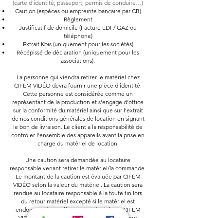
(carte d’identité, passeport, permis de conduire…)
Caution (espèces ou empreinte bancaire par CB)
Règlement
Justificatif de domicile (Facture EDF/ GAZ ou
téléphone)
Extrait Kbis (uniquement pour les sociétés)
Récépissé de déclaration (uniquement pour les
associations).
La personne qui viendra retirer le matériel chez
CIFEM VIDÉO devra fournir une pièce d’identité.
Cette personne est considérée comme un
représentant de la production et s’engage d’office
sur la conformité du matériel ainsi que sur l’extrait
de nos conditions générales de location en signant
le bon de livraison. Le client a la responsabilité de
contrôler l’ensemble des appareils avant la prise en
charge du matériel de location.
Une caution sera demandée au locataire
responsable venant retirer le matériel/la commande.
Le montant de la caution est évaluée par CIFEM
VIDÉO selon la valeur du matériel. La caution sera
rendue au locataire responsable à la toute fin lors
du retour matériel excepté si le matériel est
endommagé. En effet, en cas de sinistre, CIFEM
VIDÉO sera obligé d’encaisser la caution pour