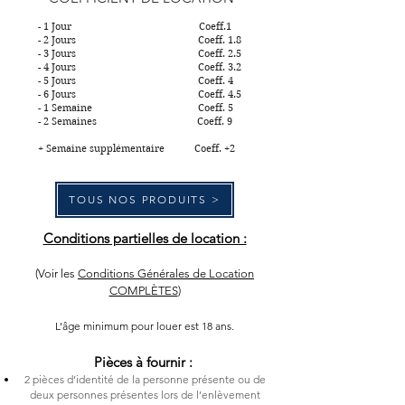
- 1 Jour Coeff.1
- 2 Jours Coeff. 1.8
- 3 Jours Coeff. 2.5
- 4 Jours Coeff. 3.2
- 5 Jours Coeff. 4
- 6 Jours Coeff. 4.5
- 1 Semaine Coeff. 5
- 2 Semaines Coeff. 9
+ Semaine supplémentaire Coeff. +2
TOUS NOS PRODUITS >
Conditions partielles de location :
(Voir les
Conditions Générales de Location
COMPLÈTES
)
L’âge minimum pour louer est 18 ans.
Pièces à fournir :
2 pièces d’identité de la personne présente ou de
d
eux personnes présentes lors de l’enlèvement