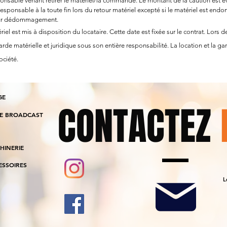
onsable venant retirer le matériel/la commande. Le montant de la caution est 
responsable à la toute fin lors du retour matériel excepté si le matériel est end
pour dédommagement.
el est mis à disposition du locataire. Cette date est fixée sur le contrat. Lors d
rde matérielle et juridique sous son entière responsabilité. La location et la gard
ociété.
GE
CONTACTEZ
IE BROADCAST
HINERIE
ESSOIRES
L