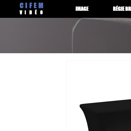
CIFEM
IMAGE
RÉGIE B
V
IDÉ
O