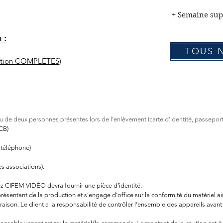
+ Semaine s
 :
TOUS 
cation COMPLÈTES
)
ou de d
eux personnes présentes lors de l’enlèvement (carte d’identité, passepo
CB)
 téléphone)
s associations).
hez CIFEM VIDÉO devra fournir une pièce d’identité.
entant de la production et s’engage d’office sur la conformité du matériel ains
raison. Le client a la responsabilité de contrôler l’ensemble des appareils avant