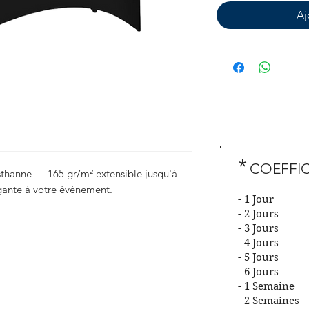
Aj
*
COEFFIC
sthanne — 165 gr/m² extensible jusqu'à
gante à votre événement.
- 1 J
- 2 Jo
- 3 Jo
- 4 Jo
- 5 Jo
- 6 Jo
- 1 Sem
- 2 Sem