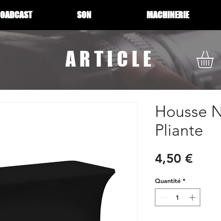
ROADCAST
SON
MACHINERIE
ARTICLE
Housse N
Pliante
Prix
4,50 €
Quantité
*