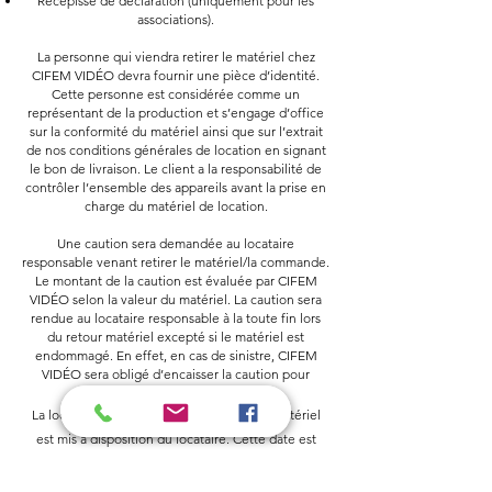
Récépissé de déclaration (uniquement pour les
associations).
La personne qui viendra retirer le matériel chez
CIFEM VIDÉO devra fournir une pièce d’identité.
Cette personne est considérée comme un
représentant de la production et s’engage d’office
sur la conformité du matériel ainsi que sur l’extrait
de nos conditions générales de location en signant
le bon de livraison. Le client a la responsabilité de
contrôler l’ensemble des appareils avant la prise en
charge du matériel de location.
Une caution sera demandée au locataire
responsable venant retirer le matériel/la commande.
Le montant de la caution est évaluée par CIFEM
VIDÉO selon la valeur du matériel. La caution sera
rendue au locataire responsable à la toute fin lors
du retour matériel excepté si le matériel est
endommagé. En effet, en cas de sinistre, CIFEM
VIDÉO sera obligé d’encaisser la caution pour
dédommagement.
La location prend effet au moment où le matériel
est mis à disposition du locataire. Cette date est
fixée sur le contrat. Lors de la remise du matériel, la
charge des risques est transférée au locataire qui en