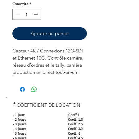
Quantité
*
Ajouter au panier
Capteur 4K / Connexions 12G-SDI
et Ethernet 10G. Contrôle caméra,
réseau d’ordres et le tally. caméra
production en direct tout‑en‑un !
*
COEFFICIENT DE LOCATION
- 1 Jour Coeff.1
- 2 Jours Coeff. 1.8
- 3 Jours Coeff. 2.5
- 4 Jours Coeff. 3.2
- 5 Jours Coeff. 4
- 6 Jours Coeff. 4.5