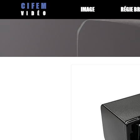
CIFEM
IMAGE
RÉGIE B
V
IDÉ
O