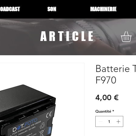
ROADCAST
SON
MACHINERIE
ARTICLE
Batterie
F970
Prix
4,00 €
Quantité
*