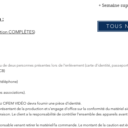
+ Semaine s
 :
TOUS 
cation COMPLÈTES
)
ou de d
eux personnes présentes lors de l’enlèvement (carte d’identité, passepo
CB)
 téléphone)
s associations).
hez CIFEM VIDÉO devra fournir une pièce d’identité.
entant de la production et s’engage d’office sur la conformité du matériel ains
raison. Le client a la responsabilité de contrôler l’ensemble des appareils avant
onsable venant retirer le matériel/la commande. Le montant de la caution est 