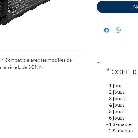
Aj
V / Compatible avec les modèles de
 la série L de SONY
.
*
COEFFIC
- 1 J
- 2 Jo
- 3 Jo
- 4 Jo
- 5 Jo
- 6 Jo
- 1 Sem
- 2 Sem