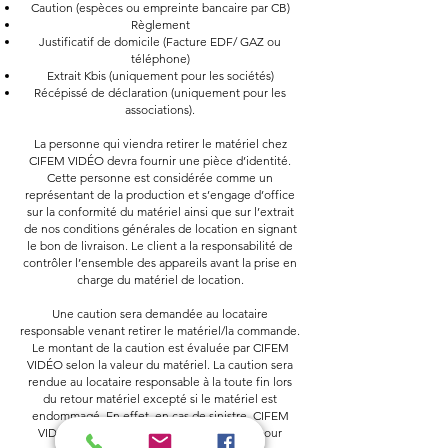
Caution (espèces ou empreinte bancaire par CB)
Règlement
Justificatif de domicile (Facture EDF/ GAZ ou
téléphone)
Extrait Kbis (uniquement pour les sociétés)
Récépissé de déclaration (uniquement pour les
associations).
La personne qui viendra retirer le matériel chez
CIFEM VIDÉO devra fournir une pièce d’identité.
Cette personne est considérée comme un
représentant de la production et s’engage d’office
sur la conformité du matériel ainsi que sur l’extrait
de nos conditions générales de location en signant
le bon de livraison. Le client a la responsabilité de
contrôler l’ensemble des appareils avant la prise en
charge du matériel de location.
Une caution sera demandée au locataire
responsable venant retirer le matériel/la commande.
Le montant de la caution est évaluée par CIFEM
VIDÉO selon la valeur du matériel. La caution sera
rendue au locataire responsable à la toute fin lors
du retour matériel excepté si le matériel est
endommagé. En effet, en cas de sinistre, CIFEM
VIDÉO sera obligé d’encaisser la caution pour