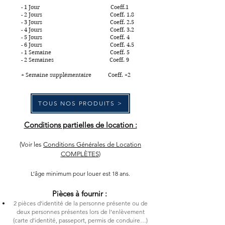
- 1 Jour Coeff.1
- 2 Jours Coeff. 1.8
- 3 Jours Coeff. 2.5
- 4 Jours Coeff. 3.2
- 5 Jours Coeff. 4
- 6 Jours Coeff. 4.5
- 1 Semaine Coeff. 5
- 2 Semaines Coeff. 9
+ Semaine supplémentaire Coeff. +2
TOUS NOS PRODUITS >
Conditions partielles de location :
(Voir les
Conditions Générales de Location
COMPLÈTES
)
L’âge minimum pour louer est 18 ans.
Pièces à fournir :
2 pièces d’identité de la personne présente ou de
d
eux personnes présentes lors de l’enlèvement
(carte d’identité, passeport, permis de conduire…)