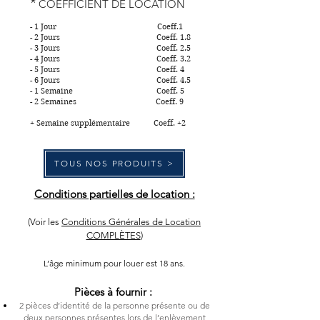
*
COEFFICIENT DE LOCATION
- 1 Jour Coeff.1
- 2 Jours Coeff. 1.8
- 3 Jours Coeff. 2.5
- 4 Jours Coeff. 3.2
- 5 Jours Coeff. 4
- 6 Jours Coeff. 4.5
- 1 Semaine Coeff. 5
- 2 Semaines Coeff. 9
+ Semaine supplémentaire Coeff. +2
TOUS NOS PRODUITS >
Conditions partielles de location :
(Voir les
Conditions Générales de Location
COMPLÈTES
)
L’âge minimum pour louer est 18 ans.
Pièces à fournir :
2 pièces d’identité de la personne présente ou de
d
eux personnes présentes lors de l’enlèvement