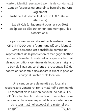
(carte d’identité, passeport, permis de conduire…)
Caution (espèces ou empreinte bancaire par CB)
Règlement
Justificatif de domicile (Facture EDF/ GAZ ou
téléphone)
Extrait Kbis (uniquement pour les sociétés)
Récépissé de déclaration (uniquement pour les
associations).
La personne qui viendra retirer le matériel chez
CIFEM VIDÉO devra fournir une pièce d’identité.
Cette personne est considérée comme un
représentant de la production et s’engage d’office
sur la conformité du matériel ainsi que sur l’extrait
de nos conditions générales de location en signant
le bon de livraison. Le client a la responsabilité de
contrôler l’ensemble des appareils avant la prise en
charge du matériel de location.
Une caution sera demandée au locataire
responsable venant retirer le matériel/la commande.
Le montant de la caution est évaluée par CIFEM
VIDÉO selon la valeur du matériel. La caution sera
rendue au locataire responsable à la toute fin lors
du retour matériel excepté si le matériel est
endommagé. En effet, en cas de sinistre, CIFEM