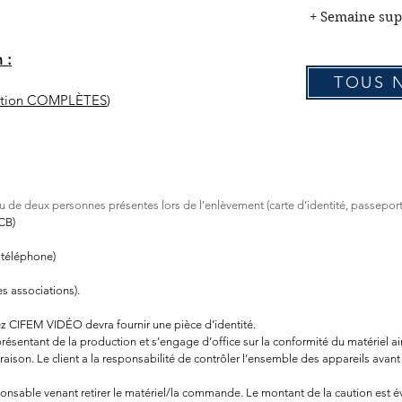
+ Semaine s
 :
TOUS 
cation COMPLÈTES
)
ou de d
eux personnes présentes lors de l’enlèvement (carte d’identité, passepo
CB)
 téléphone)
s associations).
hez CIFEM VIDÉO devra fournir une pièce d’identité.
entant de la production et s’engage d’office sur la conformité du matériel ains
raison. Le client a la responsabilité de contrôler l’ensemble des appareils avant
onsable venant retirer le matériel/la commande. Le montant de la caution est 