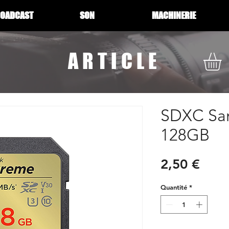
ROADCAST
SON
MACHINERIE
ARTICLE
SDXC San
128GB
Prix
2,50 €
Quantité
*