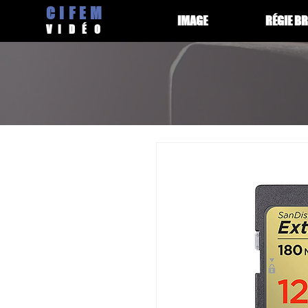
CIFEM
IMAGE
RÉGIE B
V
IDÉ
O